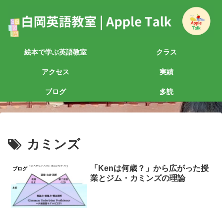
絵本で学ぶ英語教室
クラス
アクセス
実績
ブログ
多読
カミンズ
「Kenは何歳？」から広がった授
ブログ
業とジム・カミンズの理論