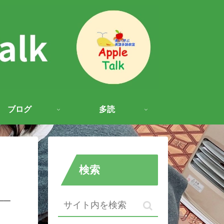
ブログ
多読
検索
──