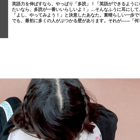
英語力を伸ばすなら、やっぱり「多読」！「英語ができるように
たいなら、多読が一番いいらしいよ！」…そんなふうに耳にして
「よし、やってみよう！」と決意したあなた。素晴らしい一歩です
でも、最初に多くの人がぶつかる壁があります。それが——「何
めばいいのか分からない」ということ。簡単な本から…って言う
ど？多くのサイトに「簡単な本から始めましょう」と書かれてい
が、いざ探そうとすると…Amazonにはレベル表記がない書いて
ても「Grade 3」とか「中学レベル」とか曖昧自分の英語レベル
く分からない結局どれが「簡単」なのか見当がつかないという状
なってしまう人が本当に多いんです。「これくらいなら読めるで
ょ？」が一番危ないTOEIC700超えたし…英検2級、ノー勉で取
し…そんな実績のある方ほど、つい難しめの本を選んでしまいが
す。でも、それだと続きません。多読のスタートは、「こんなに
でいいの？」というくらいでちょうどいいんです。1ページに1〜
行、イラストもたっぷり。そんな絵本のような本がベストです最
「選ぶ」より「とにかく読む」スタートの段階では、じっくり...