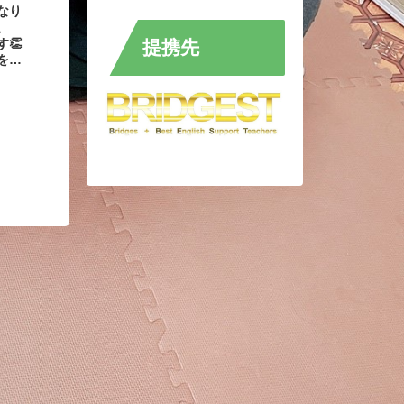
なり
、
👏
提携先
を読
けれ
ます
あっ
がよ
態に
し
れた
ちで
簡単
3
初は