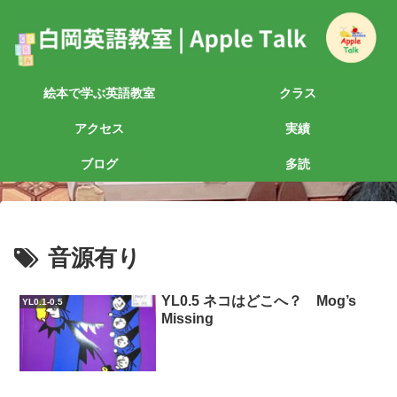
絵本で学ぶ英語教室
クラス
アクセス
実績
ブログ
多読
音源有り
YL0.5 ネコはどこへ？ Mog’s
YL0.1-0.5
Missing