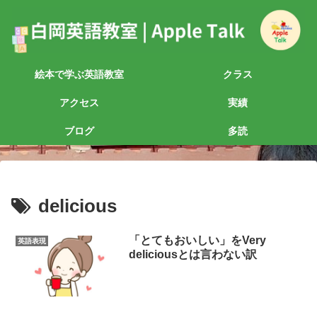
絵本で学ぶ英語教室
クラス
アクセス
実績
ブログ
多読
delicious
「とてもおいしい」をVery
英語表現
deliciousとは言わない訳