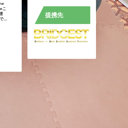
he
neこ
煙
提携先
で
ee
とか
、
味で
ree
なじ
ら是
かける看