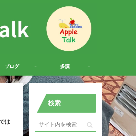
ブログ
多読
検索
」では