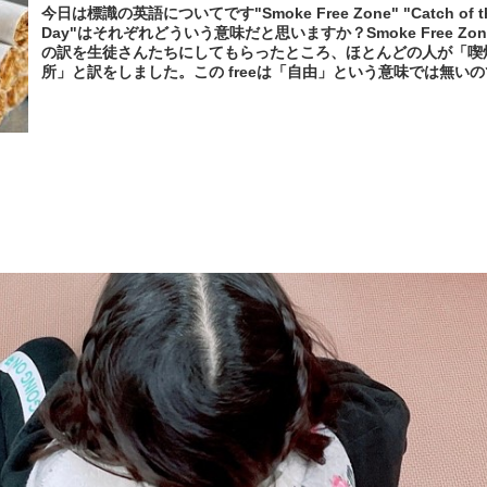
今日は標識の英語についてです"Smoke Free Zone" "Catch of t
Day"はそれぞれどういう意味だと思いますか？Smoke Free Zo
の訳を生徒さんたちにしてもらったところ、ほとんどの人が「喫
所」と訳をしました。この freeは「自由」という意味では無いの
す。答えは「禁煙ゾーン」 ＝No Smoking Areaです😅a car-fr
zone なら「車禁止区域」ということです「カフェインフリー」
「タックスフリー」、とかって言いますよね？？・Tax-free・
Alcohol-free・Sugar-free・Oil-freeこれらの 〇〇free は全て
「〇〇がない」という事になります。元々freeはfriendと同じ意
すfriend : 愛情豊かな関係 = negativeなものがないそうするとf
が「自由」ではないことが分かりますよね"No Smoking" はお
みですが、"Smoke Free" はまだまだ知らない方も多いですか
非モノにしてください♪Catch of the Dayレストランなどで見
板です。こ...