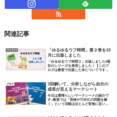
関連記事
「ゆるゆるウフ時間」第２巻を10
YL0.6-0.9
月に出版しました
「ゆるゆるウフ時間２」出版しました2冊
目のシリーズを発売しました！【このブ
ログは教室で出版した本についてです】
おかげさまで、2冊目のシリーズを無事に
出版することができました！今回は、前
回同様の日常の物語に加え、昔話をモチ
3回解いて、分析しながら自分の
ブログ
ーフにしたり、マザー...
成長が見えるマークシート
今日は素晴らしいマークシートの紹介で
す♪教室では「英検やTOEICの問題を解
く」という活動はほとんど皆無に近いの
ですが😅、実際、試験を受けるというこ
とになれば、問題を解くというのは大切
なトレーニングですよね。その時に、解