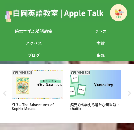
絵本で学ぶ英語教室
クラス
アクセス
実績
ブログ
多読
YL3(3.0-3.9)
YL3(3.0-3.9)
YL
の本
YL3 – The Adventures of
多読で出会える意外な英単語：
YL0
Sophie Mouse
shuffle