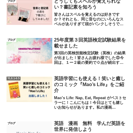
どうしてもスペルが覚えられな
ブログ
答をどこに書くか？？...
い？書記素を知ろう
皆さんはスペルを覚えるのは好きです
か？それとも、同じ音なのにいろんなス
ペルがありすぎて頭がパンクしそうです
か？「キック」って言われたらkickって
パッと出てこない人にとってはスペルは
最悪ですよね？同じ「k」という発音なの
25年度第３回英語検定試験結果を
ブログ
にc, k, ck,...
載せました
第3回の英検技能検定試験（英検）の結果
が出ました！皆さんお疲れ様でした😍今
回は、１ー２級の要約で０点が続出する
というびっくりするような回でした。ま
た、2次試験もとても難しかったようでし
たが、皆さん無事合格されました😍準１
英語学習にも使える！笑いと癒し
YL0.1-0.5
級1名：高１２級合格...
のコミック『Mao’s Life』をご紹
介
Mao’s Life: Nap, Eat, Repeat がベストセ
ラーに！こんにちは！今日はとても嬉し
いお知らせがあります。私の漫画
「Mao’s Life: Nap, Eat, Repeat」 が、な
んと Kindleのベストセラーになり...
英語 漫画 無料 学んだ英語を
ブログ
世界に発信しよう