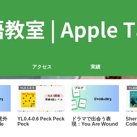
アクセス
実績
YL0.1-0.5
ブログ
YL4(4
意外
YL0.4-0.6 Peck Peck
ドラマで出会う表
Sher
le
Peck
現：You Are Wound
Coll