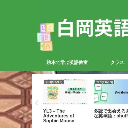
絵本で学ぶ英語教室
クラス
.1-0.5
YL3(3.0-3.9)
YL3(3.0-3.9)
ah’s Ark (ほぼ文
YL3 – The
多読で出会える
なしの本です）
Adventures of
な英単語：shuff
Sophie Mouse