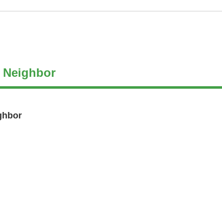
w Neighbor
ghbor