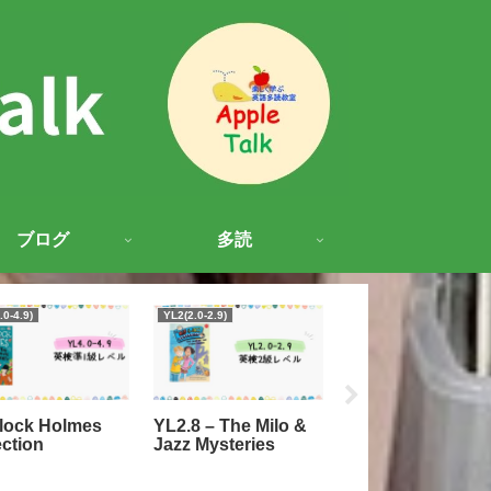
ブログ
多読
.0-4.9)
YL2(2.0-2.9)
YL3(3.0-3.9)
lock Holmes
YL2.8 – The Milo &
YL3 – The Frenc
ection
Jazz Mysteries
Confection