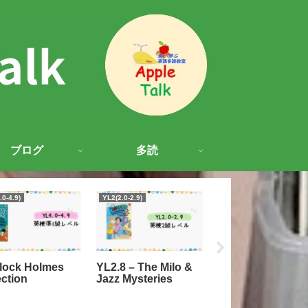
ブログ
多読
.0-4.9)
YL2(2.0-2.9)
YL3(3.0-3.9)
lock Holmes
YL2.8 – The Milo &
YL3 – The Frenc
ection
Jazz Mysteries
Confection