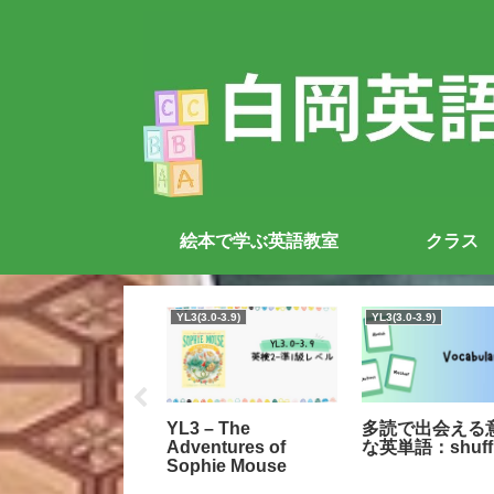
絵本で学ぶ英語教室
クラス
.1-0.5
YL3(3.0-3.9)
YL3(3.0-3.9)
ah’s Ark (ほぼ文
YL3 – The
多読で出会える
なしの本です）
Adventures of
な英単語：shuff
Sophie Mouse