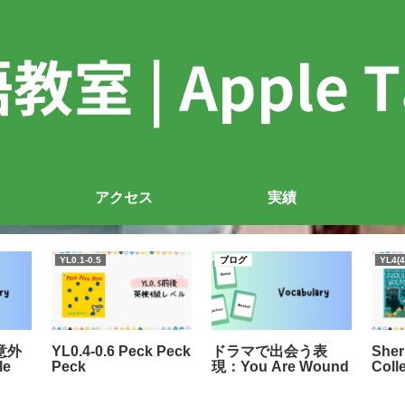
アクセス
実績
YL0.1-0.5
ブログ
YL4(4
意外
YL0.4-0.6 Peck Peck
ドラマで出会う表
Sher
le
Peck
現：You Are Wound
Coll