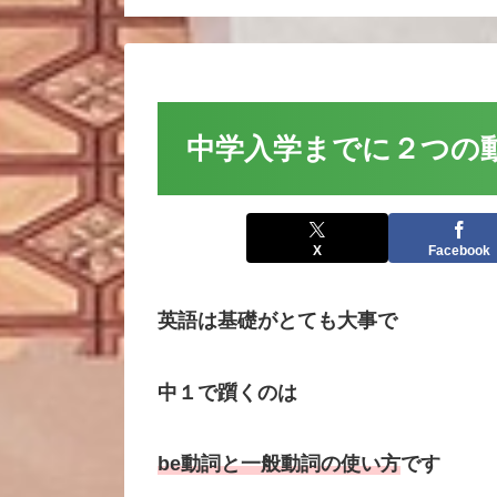
中学入学までに２つの
X
Facebook
英語は基礎がとても大事で
中１で躓くのは
be動詞と一般動詞の使い方
です