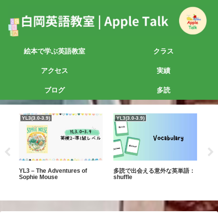
絵本で学ぶ英語教室
クラス
アクセス
実績
ブログ
多読
YL3(3.0-3.9)
YL3(3.0-3.9)
YL
の本
YL3 – The Adventures of
多読で出会える意外な英単語：
YL0
Sophie Mouse
shuffle