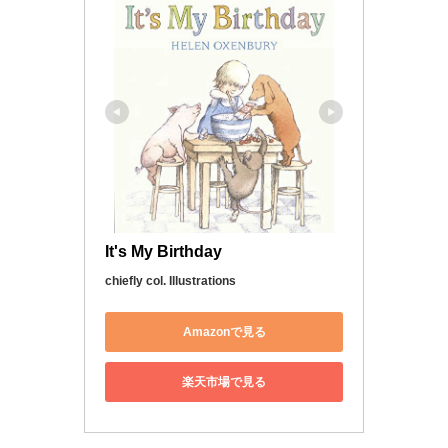
It's My Birthday
chiefly col. Illustrations
Amazonで見る
楽天市場で見る