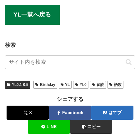
YL一覧へ戻る
検索
YL0.1-0.5
Birthday
YL
YL0
多読
語数
シェアする
X
Facebook
はてブ
LINE
コピー