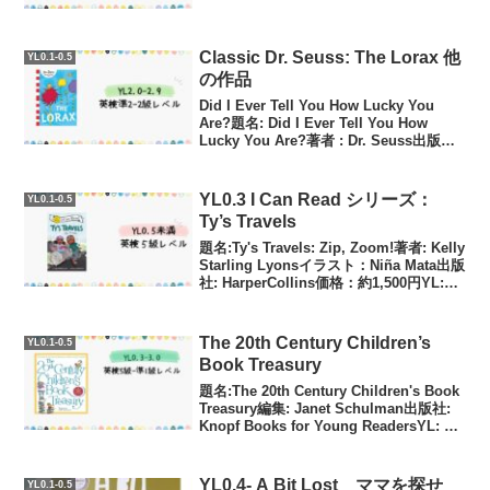
80Anthony Browne の『How Do You
Fee...
Classic Dr. Seuss: The Lorax 他
YL0.1-0.5
の作品
Did I Ever Tell You How Lucky You
Are?題名: Did I Ever Tell You How
Lucky You Are?著者 : Dr. Seuss出版社:
HarperCollinsYL: 2語数:...
YL0.3 I Can Read シリーズ：
YL0.1-0.5
Ty’s Travels
題名:Ty's Travels: Zip, Zoom!著者: Kelly
Starling Lyonsイラスト：Niña Mata出版
社: HarperCollins価格：約1,500円YL:
0.3-語数: 312概要今日は新しいスクー
タ...
The 20th Century Children’s
YL0.1-0.5
Book Treasury
題名:The 20th Century Children's Book
Treasury編集: Janet Schulman出版社:
‎Knopf Books for Young ReadersYL: 0.3
- 3.0語数: 約30,00...
YL0.4- A Bit Lost ママを探せ
YL0.1-0.5