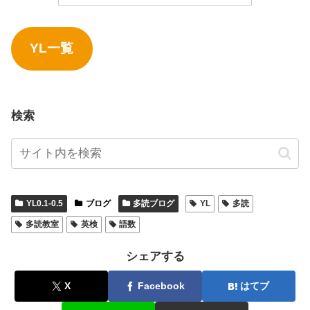
YL一覧
検索
YL0.1-0.5
ブログ
多読ブログ
YL
多読
多読教室
英検
語数
シェアする
X
Facebook
はてブ