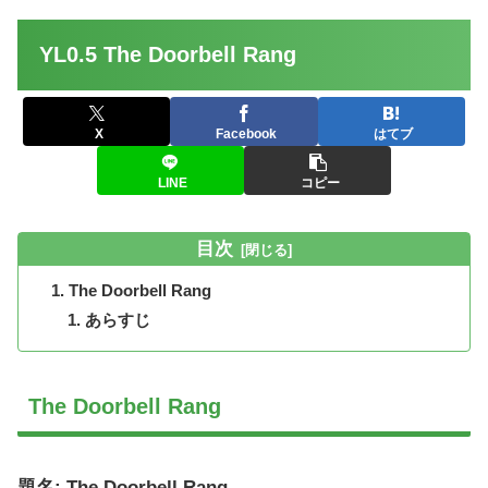
YL0.5 The Doorbell Rang
X
Facebook
はてブ
LINE
コピー
目次
The Doorbell Rang
あらすじ
The Doorbell Rang
題名: The Doorbell Rang