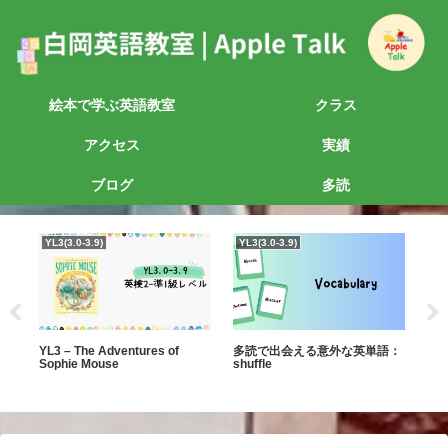
絵本で学ぶ英語教室
クラス
アクセス
実績
ブログ
多読
YL3(3.0-3.9)
YL3(3.0-3.9)
YL
の本
YL3 – The Adventures of
多読で出会える意外な英単語：
YL0
Sophie Mouse
shuffle