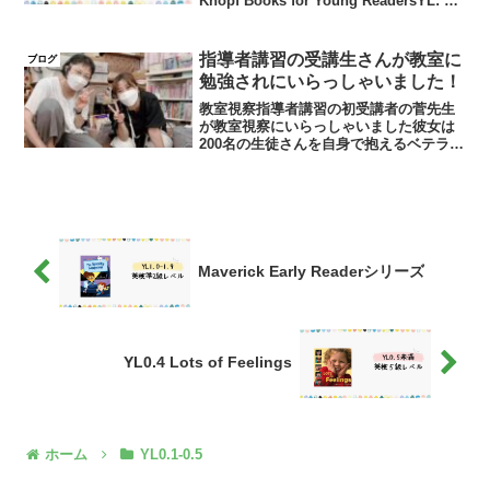
‎Knopf Books for Young ReadersYL: 0.3
- 3.0語数: 約30,00...
指導者講習の受講生さんが教室に
ブログ
勉強されにいらっしゃいました！
教室視察指導者講習の初受講者の菅先生
が教室視察にいらっしゃいました彼女は
200名の生徒さんを自身で抱えるベテラン
の多読指導者です滋賀県で自教室を経営
されていますその彼女が埼玉に泊まり込
みで丸2日間教室にお勉強されにきました
見学したクラスは小...
Maverick Early Readerシリーズ
YL0.4 Lots of Feelings
ホーム
YL0.1-0.5