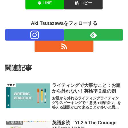
LINE
コピー
Aki Tsutazawaをフォローする
関連記事
ライティングで大事なこと：お題
ブログ
から外れない！英検準２級の例
お題から外れるライティングライティン
グやスピーキングで「意見＋理由2つ」を
答える課題が出て来ることが多いと思い
ます。このときに気をつけなければなら
ないのが、お題から外れてしまわないこ
とです。よくあるズレの例23年第１回目
英語多読 YL2.5 The Courage
YL2(2.0-2.9)
の英検準２級のライテ...