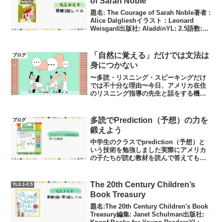
of Sarah Noble
題名: The Courage of Sarah Noble著者 :
Alice Dalglieshイラスト：Leonard
Weisgard出版社: AladdinYL: 2.5語数:
6667ニューベリー受賞作品8歳のサラが父
親と共に新...
「自然に覚える」だけでは文法は
ブログ
身につかない
〜多読・リスニング・スピーキングだけ
では不十分な理由〜今日、アメリカ在住
のリスニング指導の先生と話をする機会
がありました。その中で改めて確信した
ことがあります。それは、「文法は自然
に習得できない」という事実です。英語
多読でPrediction（予想）の力を
ブログ
圏でも、日本と同じです。...
鍛えよう
中学生のクラスでprediction（予想）と
いう技術を勉強しました実際にアメリカ
の子たちが読む教材を読んで答えてもら
ったんですが、多読を長年している子と
してない子に大きな差が出ました
predictionというのは本文を手掛かりに
The 20th Century Children’s
YL0.1-0.5
自分の答え...
Book Treasury
題名:The 20th Century Children's Book
Treasury編集: Janet Schulman出版社: