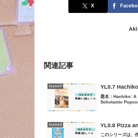
X
Facebo
Ak
関連記事
YL0.7 Hachiko
YL0.6-0.9
題名：Hachiko: A l
Scholastic Popc
YL0.8 Pizz
YL0.6-0.9
このシリーズは、作