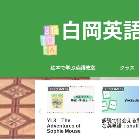
絵本で学ぶ英語教室
クラス
.1-0.5
YL3(3.0-3.9)
YL3(3.0-3.9)
ah’s Ark (ほぼ文
YL3 – The
多読で出会える
なしの本です）
Adventures of
な英単語：shuff
Sophie Mouse