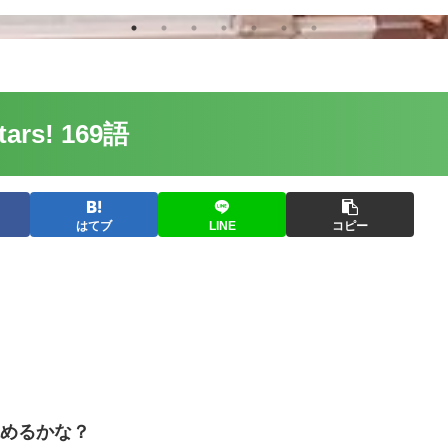
Stars! 169語
はてブ
LINE
コピー
読めるかな？