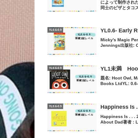
によって制作され
同士のピザとタコス
YL0.6- Earl
YL0.6-0.9
Micky's Magic P
Jennings出版社: Ori
YL1未満 Hoot O
YL0.6-0.9
題名: Hoot Owl, M
Books LtdYL:
Happiness Is .
YL0.6-0.9
Happiness Is . . 
About Dad著者 : Lis