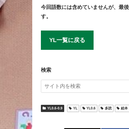
今回語数には含めていませんが、最後
す。
YL一覧に戻る
検索
YL0.6-0.9
YL
YL0.6
多読
絵本