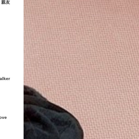
、親友
alker
Love