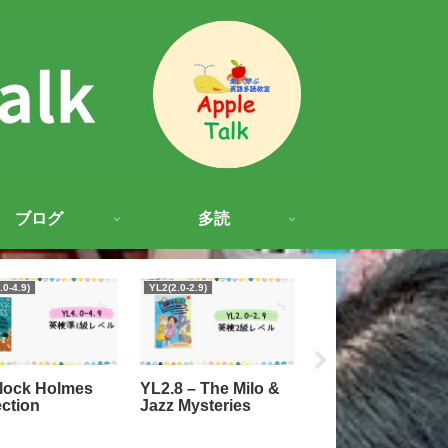
ブログ
多読
.0-4.9)
YL2(2.0-2.9)
YL3(3.0-3.9)
lock Holmes
YL2.8 – The Milo &
YL3 – The Frenc
ection
Jazz Mysteries
Confection