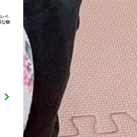
にレベ
様な物