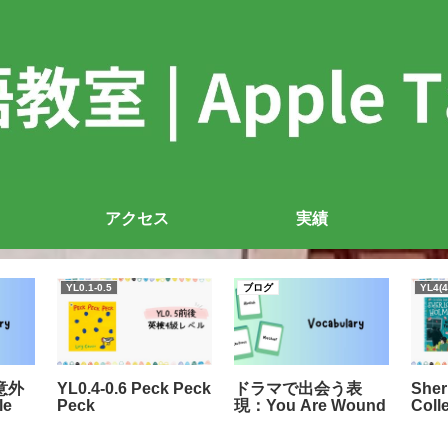
アクセス
実績
YL0.1-0.5
ブログ
YL4(4
意外
YL0.4-0.6 Peck Peck
ドラマで出会う表
Sher
le
Peck
現：You Are Wound
Coll