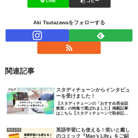
LINE
コピー
Aki Tsutazawaをフォローする
関連記事
スタディチェーンからインタビュ
ブログ
ーを受けました！
【スタディチェーンの「おすすめ英会話
教室」の特集で選ばれました】掲載記事
はこちら【スタディチェーンで取材記事
が掲載されました】HUSTAR株式会社メ
ディア（LINEヤフー（旧Zホールディン
グス）の関連会社）が教育・塾情報に特
英語学習にも使える！笑いと癒し
YL0.1-0.5
化した教育系メデ...
のコミック『Mao’s Life』をご紹