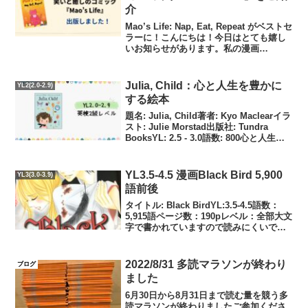
介
Mao’s Life: Nap, Eat, Repeat がベストセ
ラーに！こんにちは！今日はとても嬉し
いお知らせがあります。私の漫画
「Mao’s Life: Nap, Eat, Repeat」 が、な
んと Kindleのベストセラーになり...
Julia, Child：心と人生を豊かに
YL2(2.0-2.9)
する絵本
題名: Julia, Child著者: Kyo Maclearイラ
スト: Julie Morstad出版社: Tundra
BooksYL: 2.5 - 3.0語数: 800心と人生を
豊かにする絵本「食べること」「楽しむ
こと」「幸せを分かち...
YL3.5-4.5 漫画Black Bird 5,900
YL3(3.0-3.9)
語前後
タイトル: Black BirdYL:3.5-4.5語数：
5,915語ページ数：190pレベル：全部大文
字で書かれていますので読みにくいです
が、英語はわかりやすいです。「鬼滅の
刃」ぐらいの漫画（英語版）を読める人
なら問題ないでしょう。ペーパ...
2022/8/31 多読マラソンが終わり
ブログ
ました
6月30日から8月31日まで読む量を競う多
読マラソンが終わりましたご参加くださ