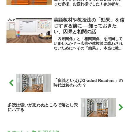
った皆様、お疲れ様でした！参加者今年
は小４クラスから大人クラスまで60名以
上が参加となりました集まった多読手帳
は私たち講師の分を入れると101冊でした
英語教材や教授法の「効果」を信
ブログ
😵目標達成で...
じすぎる前に──知っておきた
い、因果と相関の話
「因果関係」と「相関関係」を混同して
いませんか？〜広告や体験談に惑わされ
ないために〜その「効果」、本当に教材
＆塾のおかげ？「この教材で英検準2級に
合格！」「うちの子は〇〇メソッドでペ
ラペラに！」「このアプリで偏差値15ア
ップ！」こんな言葉に...
「多読といえばGraded Readers」の
時代は終わった？
多読は強いが思わぬところで落とし穴
にハマる