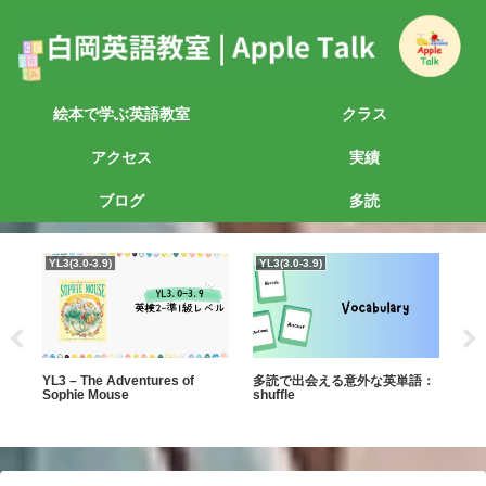
絵本で学ぶ英語教室
クラス
アクセス
実績
ブログ
多読
YL3(3.0-3.9)
YL3(3.0-3.9)
YL
の本
YL3 – The Adventures of
多読で出会える意外な英単語：
YL0
Sophie Mouse
shuffle