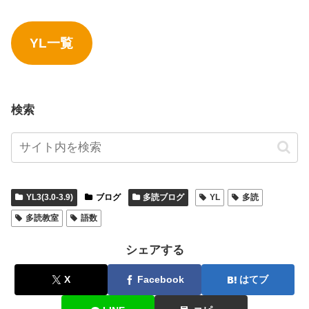
YL一覧
検索
YL3(3.0-3.9)
ブログ
多読ブログ
YL
多読
多読教室
語数
シェアする
X
Facebook
はてブ