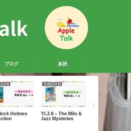
ブログ
多読
.0-4.9)
YL2(2.0-2.9)
YL3(3.0-3.9)
lock Holmes
YL2.8 – The Milo &
YL3 – The Frenc
ection
Jazz Mysteries
Confection