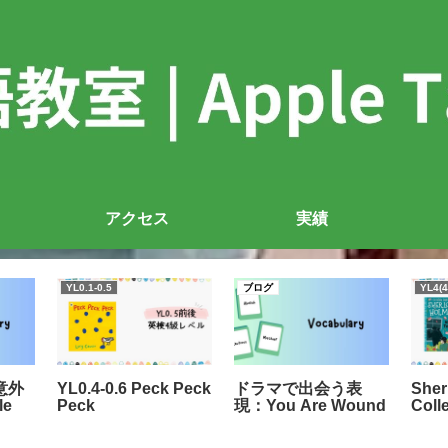
アクセス
実績
YL0.1-0.5
ブログ
YL4(4
意外
YL0.4-0.6 Peck Peck
ドラマで出会う表
Sher
le
Peck
現：You Are Wound
Coll