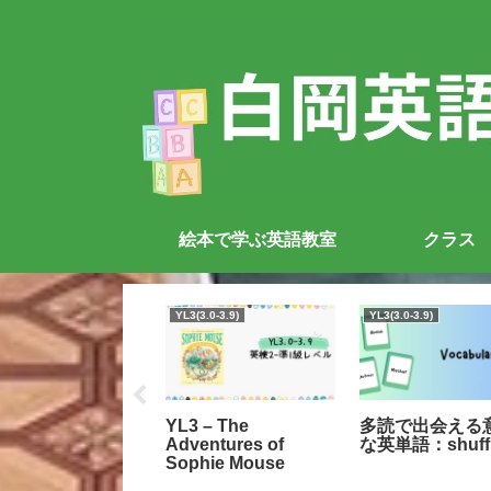
絵本で学ぶ英語教室
クラス
.1-0.5
YL3(3.0-3.9)
YL3(3.0-3.9)
ah’s Ark (ほぼ文
YL3 – The
多読で出会える
なしの本です）
Adventures of
な英単語：shuff
Sophie Mouse