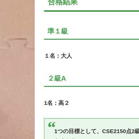
合格結果
準１級
１名：大人
２級A
1名：高２
1つの目標として、CSE2150