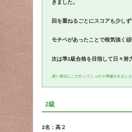
きました。
回を重ねるごとにスコアも少しず
モチベがあったことで根気強く頑
次は準1級合格を目指して日々努力
高い得点にこだわってしっかり準備されまし
2級
2名：高２