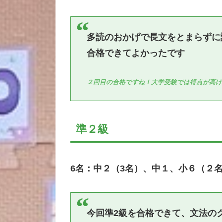
多読のおかげで長文をとまらずに
合格できてよかったです
２回目の合格ですね！大学受験では得点が高け
準２級
6名：中２（3名）、中１、小６（２
今回準2級を合格できて、文法の